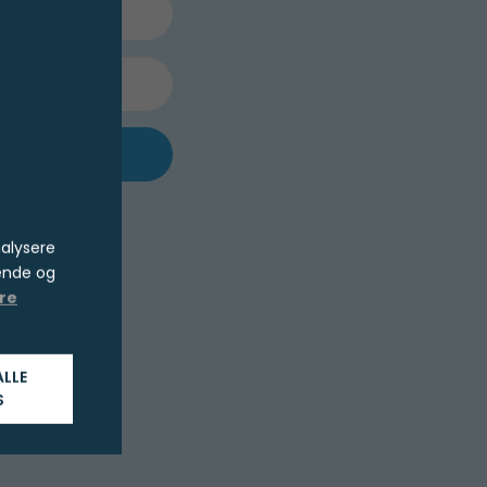
e?
nalysere
ende og
re
ALLE
S