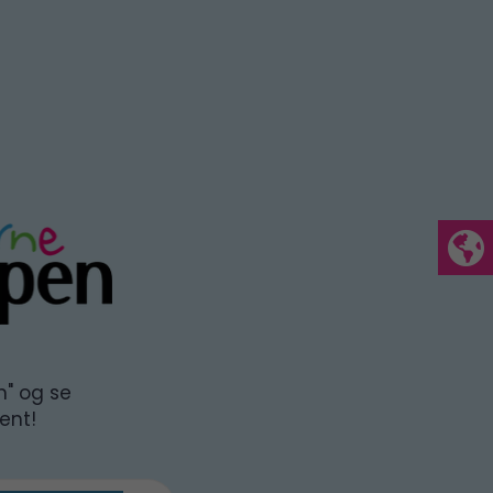
n" og se
ent!