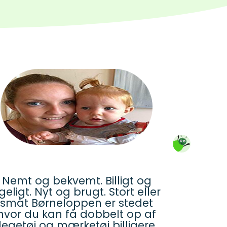
Nemt og bekvemt. Billigt og
igeligt. Nyt og brugt. Stort eller
småt Børneloppen er stedet
hvor du kan få dobbelt op af
legetøj og mærketøj billigere