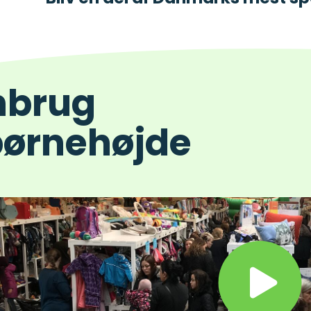
nbrug
børnehøjde
