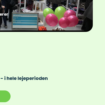
erer
- i hele lejeperioden