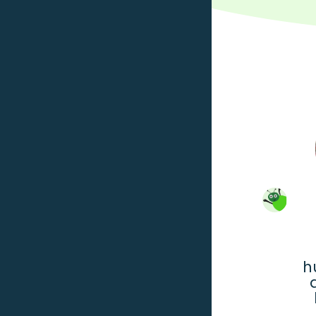
Mangler du tøj og sko til
roppen, så spar penge, skån
h
naturen og smut en tur i
Børneloppen