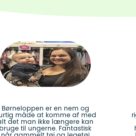
Børneloppen er en nem og
urtig måde at komme af med
r
alt det man ikke længere kan
bruge til ungerne. Fantastisk
når gammelt tøj og legetøj