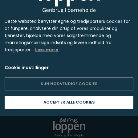
På 3 uger solgte jeg for 6.200 kr."
Dette websted benytter egne og tredjeparters cookies for
at fungere, analysere din brug af vores produkter og
tjenester, hjælpe med vores salgsfremmende og
Sofie, mor til 2
marketingsmæssige indsats og levere indhold fra
Standlejer
tredjeparter.
Læs mere
Cookie indstillinger
KUN NØDVENDIGE COOKIES
ACCEPTER ALLE COOKIES