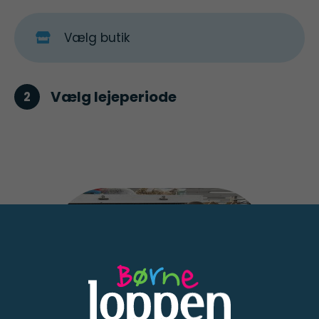
Vælg lejeperiode
2