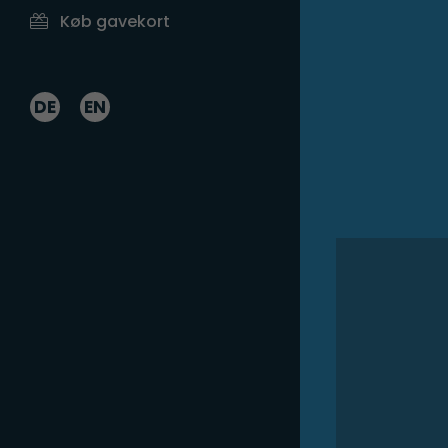
Køb gavekort
DE
EN