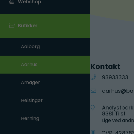
Webshop
Butikker
Aalborg
Aarhus
Kontakt
93933333
Amager
aarhus@boe
Helsingør
Anelystpark
8381 Tilst
Herning
Lige ved andre
CVR: 42878