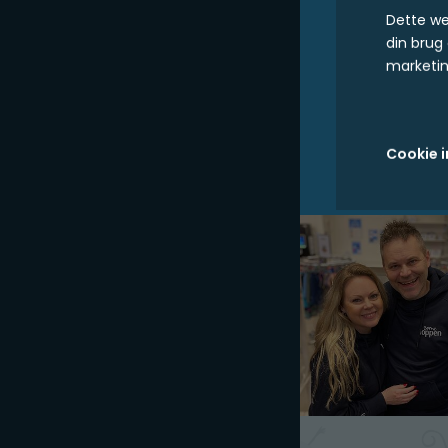
Dette we
din brug
marketin
Cookie i