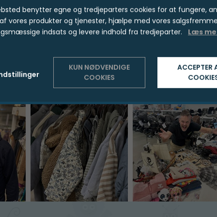
5 min fra E45 motorvejen 
bsted benytter egne og tredjeparters cookies for at fungere, a
Børneloppen ligger tæt p
 af vores produkter og tjenester, hjælpe med vores salgsfremm
Bilka, Plantorama og and
gsmæssige indsats og levere indhold fra tredjeparter.
Læs me
butikskæder. Gratis par
foran butikken.
KUN NØDVENDIGE
ACCEPTER 
ndstillinger
COOKIES
COOKIE