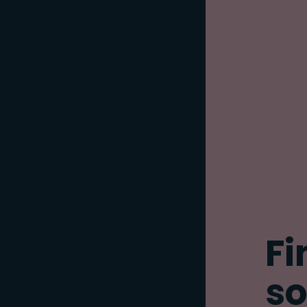
Fi
so