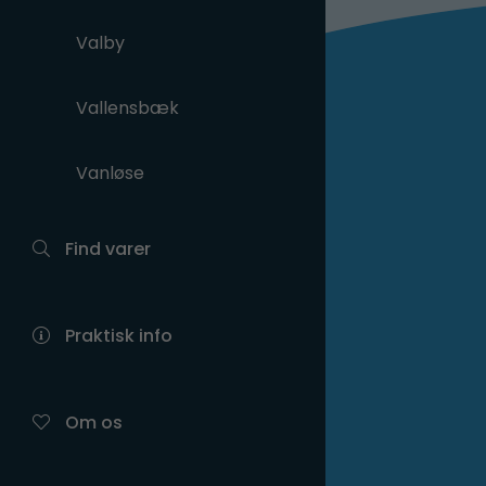
Valby
Vallensbæk
Vanløse
Find varer
Praktisk info
Om os