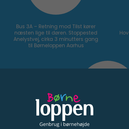
Bus 3A – Retning mod Tilst kører
næsten lige til døren. Stoppested
Hov
Anelystvej, cirka 3 minutters gang
til Børneloppen Aarhus