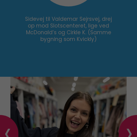
Sidevej til Valdemar Sejrsvej, drej
op mod Slotscenteret, lige ved
McDonald’s og Cirkle K. (Samme
bygning som Kvickly)
‹
›