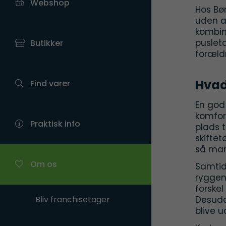
Webshop
Hos Bø
uden a
kombine
puslet
Butikker
foræld
Hvad
Find varer
En go
komfor
Praktisk info
plads t
skifte
så man
Om os
Samtid
ryggen
forskel
Bliv franchisetager
Desuden
blive u