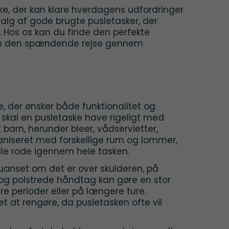
ke, der kan klare hverdagens udfordringer
valg af gode brugte pusletasker, der
. Hos os kan du finde den perfekte
yde den spændende rejse gennem
e, der ønsker både funktionalitet og
skal en pusletaske have rigeligt med
t barn, herunder bleer, vådservietter,
ganiseret med forskellige rum og lommer,
lle rode igennem hele tasken.
uanset om det er over skulderen, på
 og polstrede håndtag kan gøre en stor
re perioder eller på længere ture.
et at rengøre, da pusletasken ofte vil