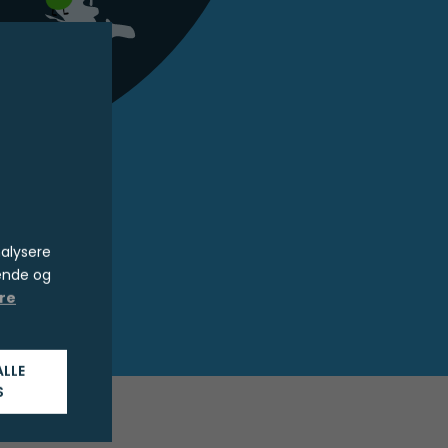
for
nalysere
ende og
re
ALLE
S