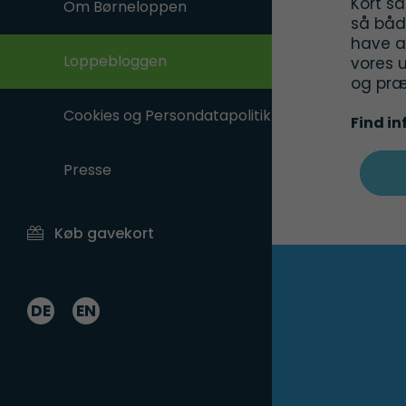
Kort s
Om Børneloppen
så båd
have al
Loppebloggen
vores u
og præ
Cookies og Persondatapolitik
Find in
Presse
Køb gavekort
DE
EN