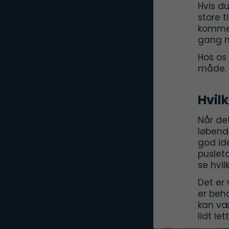
Hvis d
store t
komme 
gang m
Hos os
måde. 
Hvil
Når det
løbende
god id
puslet
se hvil
Det er 
er beha
kan væ
lidt let