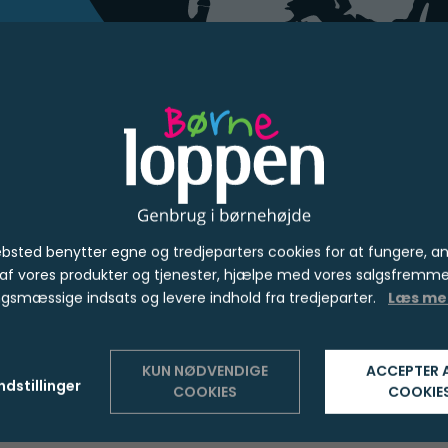
Klik på kortet og se adresse og åbningstider 
din lokale Børneloppen.
bsted benytter egne og tredjeparters cookies for at fungere, a
 af vores produkter og tjenester, hjælpe med vores salgsfremm
gsmæssige indsats og levere indhold fra tredjeparter.
Læs me
KUN NØDVENDIGE
ACCEPTER 
ndstillinger
COOKIES
COOKIE