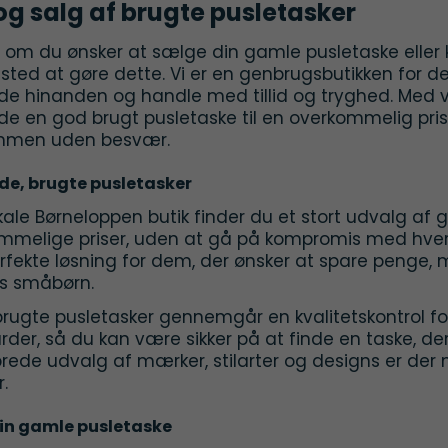
og salg af brugte pusletasker
 om du ønsker at sælge din gamle pusletaske eller 
e sted at gøre dette. Vi er en genbrugsbutikken for
nde hinanden og handle med tillid og tryghed. Med v
de en god brugt pusletaske til en overkommelig pris
mmen uden besvær.
de, brugte pusletasker
okale Børneloppen butik finder du et stort udvalg af g
mmelige priser, uden at gå på kompromis med hverke
rfekte løsning for dem, der ønsker at spare penge, 
es småbørn.
rugte pusletasker gennemgår en kvalitetskontrol for 
der, så du kan være sikker på at finde en taske, der
brede udvalg af mærker, stilarter og designs er der
r.
in gamle pusletaske