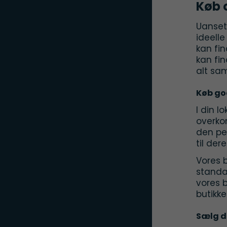
Køb 
Uanset
ideell
kan fi
kan fin
alt sa
Køb go
I din l
overko
den pe
til der
Vores b
standar
vores 
butikke
Sælg d