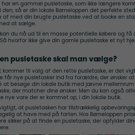
u har en gammel pusletaske, som ikke længere kommer
il den, så er din lokale Børneloppen det perfekte s
af med din brugte pusletaske ved at booke en st
ed at sælge.
 kan du nå ud til en masse potentielle købere og f
Så hvorfor ikke give din gamle pusletaske et nyt hj
ken pusletaske skal man vælge?
 kommer til valg af den rette pusletaske, er det vigt
 får nye pusletasker ind fra forældre, der ønsker at
é at besøge din lokale butik med jævne mellemrum 
aske, der matcher dine ønsker. Men du kan også alt
ke nye vare der er kommet op, i din lokale butik.
vigtigt, at pusletasken har tilstrækkelig opbevaring
gelig at have med på farten. Hos Børneloppen priorit
re sikker på at finde en pusletaske, der opfylder 
tere.