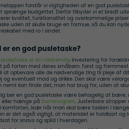
rneloppen forstår vi vigtigheden af en god pusletas
t sprænge budgettet. Derfor tilbyder vi et bredt ud
rer kvalitet, funktionalitet og overkommelige priser
aske uden at skulle bruge en formue, så du kan n
reskabet med ro i sindet.
 er en god pusletaske?
d
pusletaske er en nødvendig
investering for forældr
t på farten med deres småbørn. Først og fremmest 
il at opbevare alle de nødvendige ting til pleje af di
tøj og eventuelt mad og drikke. Den skal være velor
 nemt kan finde det, man har brug for, uden at sku
ig bør en god pusletaske være behagelig at bære, 
 eller hænge på
barnevognen
. Justerbare stropper
 i komforten, især når man skal bære tasken i længe
 er det også vigtigt, at materialet er holdbart og l
dsat for snavs og spild i hverdagen.