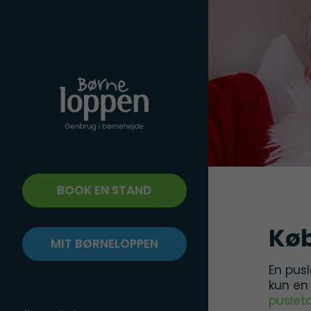
BOOK EN STAND
Køb
MIT BØRNELOPPEN
En pus
kun en 
puslet