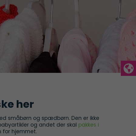
ske her
med småbørn og spædbørn. Den er ikke
 babyartikler og andet der skal
pakkes i
n for hjemmet.