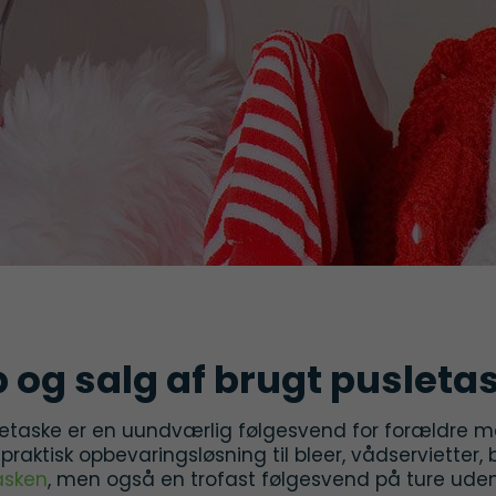
 og salg af brugt pusleta
letaske er en uundværlig følgesvend for forældre 
praktisk opbevaringsløsning til bleer, vådservietter,
asken
, men også en trofast følgesvend på ture ude