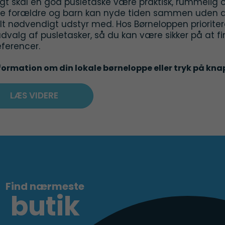
agt skal en god pusletaske være praktisk, rummelig 
e forældre og barn kan nyde tiden sammen uden a
t nødvendigt udstyr med. Hos Børneloppen prioriterer
dvalg af pusletasker, så du kan være sikker på at fi
ferencer.
formation om din lokale børneloppe eller tryk på knap
LÆS VIDERE
Find nærmeste
butik