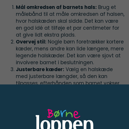
Mål omkredsen af barnets hals:
Brug et
målebånd til at måle omkredsen af halsen,
hvor halskæden skal sidde. Det kan være
en god idé at tilføje et par centimeter for
at give lidt ekstra plads.
Overvej stil:
Nogle børn foretrækker kortere
kæder, mens andre kan lide længere, mere
legende halskæder. Det kan være sjovt at
involvere barnet i beslutningen.
Justerbare kæder:
Vælg en halskæde
med justerbare længder, så den kan
tilpasses, efterhånden som barnet vokser.
Køb fine brugte børnesmykker
år man skal købe smykker til børn, kan smykker
der er brugte være et smart valg. Det er både
en økonomisk fordel og der kan være nogle
unikke fund.