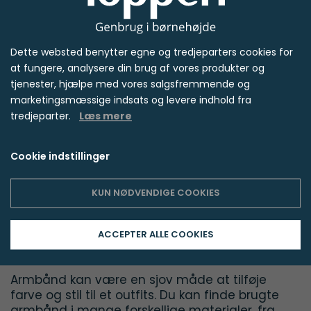
Øreringe
Brugte øreringe kan være en sjov tilføjelse til
Dette websted benytter egne og tredjeparters cookies for
ethvert outfits. Du kan finde alt fra enkle
at fungere, analysere din brug af vores produkter og
sølvsmykker til mere dekorative designs med
tjenester, hjælpe med vores salgsfremmende og
farverige sten. Vintage øreringe kan også have
marketingsmæssige indsats og levere indhold fra
en unik karakter, som børn elsker.
tredjeparter.
Læs mere
Halskæder
Cookie indstillinger
Halskæder til børn kommer i mange stilarter.
Brugte halskæder kan være både stilfulde og
KUN NØDVENDIGE COOKIES
økonomiske. Det kan være alt fra enkle sølv
kæder til smykker med vedhæng, der
repræsenterer deres yndlingsdyr eller hobbyer.
ACCEPTER ALLE COOKIES
Amrbånd
Armbånd kan være en sjov måde at tilføje
farve og stil til et outfits. Du kan finde brugte
armbånd i mange forskellige materialer, fra