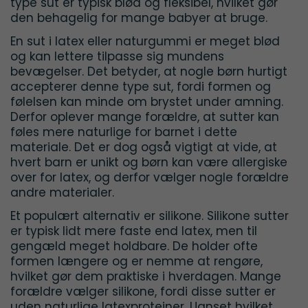
type sut er typisk blød og fleksibel, hvilket gør
den behagelig for mange babyer at bruge.
En sut i latex eller naturgummi er meget blød
og kan lettere tilpasse sig mundens
bevægelser. Det betyder, at nogle børn hurtigt
accepterer denne type sut, fordi formen og
følelsen kan minde om brystet under amning.
Derfor oplever mange forældre, at sutter kan
føles mere naturlige for barnet i dette
materiale. Det er dog også vigtigt at vide, at
hvert barn er unikt og børn kan være allergiske
over for latex, og derfor vælger nogle forældre
andre materialer.
Et populært alternativ er silikone. Silikone sutter
er typisk lidt mere faste end latex, men til
gengæld meget holdbare. De holder ofte
formen længere og er nemme at rengøre,
hvilket gør dem praktiske i hverdagen. Mange
forældre vælger silikone, fordi disse sutter er
uden naturlige latexproteiner. Uanset hvilket