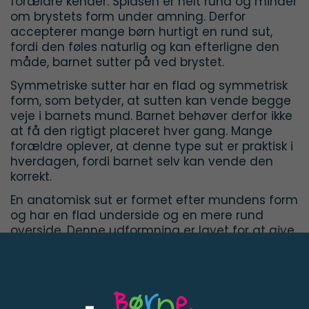
forældre kender. Spidsen er helt rund og minder
om brystets form under amning. Derfor
accepterer mange børn hurtigt en rund sut,
fordi den føles naturlig og kan efterligne den
måde, barnet sutter på ved brystet.
Symmetriske sutter har en flad og symmetrisk
form, som betyder, at sutten kan vende begge
veje i barnets mund. Barnet behøver derfor ikke
at få den rigtigt placeret hver gang. Mange
forældre oplever, at denne type sut er praktisk i
hverdagen, fordi barnet selv kan vende den
korrekt.
En anatomisk sut er formet efter mundens form
og har en flad underside og en mere rund
overside. Denne udformning er lavet for at give
mindre pres på gane og gummer. Formålet
med disse modeller er at støtte en mere
naturlig placering i munden.
Når du vælger mellem disse typer sutter,