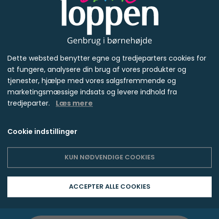
handler det i sidste ende om at finde den
løsning, der passer bedst til dit barn, da nogle
børn foretrækker én form tydeligt frem for
andre.
Find information om din lokale børneloppe eller
Dette websted benytter egne og tredjeparters cookies for
at fungere, analysere din brug af vores produkter og
tryk på knappen for at læse videre.
tjenester, hjælpe med vores salgsfremmende og
marketingsmæssige indsats og levere indhold fra
LÆS VIDERE
tredjeparter.
Læs mere
Cookie indstillinger
KUN NØDVENDIGE COOKIES
Find nærmeste
butik
ACCEPTER ALLE COOKIES